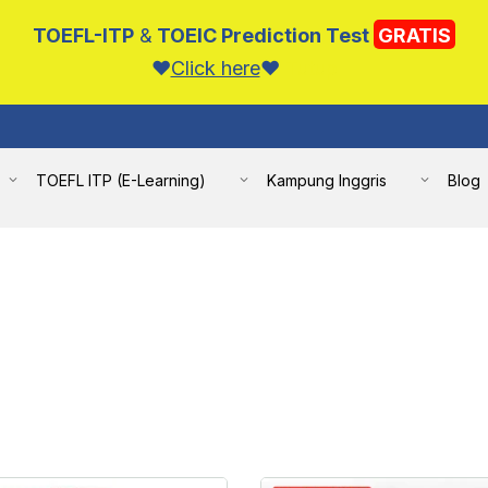
TOEFL-ITP
&
TOEIC Prediction Test
GRATIS
❤️️
Click here
❤️️
Tutup
TOEFL ITP (E-Learning)
Kampung Inggris
Blog