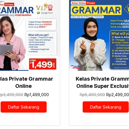
las Private Grammar
Kelas Private Gram
Online
Online Super Exclus
Harga
Harga
Harga
Rp
3,499,000
Rp
1,499,000
Rp
5,490,000
Rp
2,499,0
aslinya
saat
aslinya
adalah:
ini
adalah:
Daftar Sekarang
Daftar Sekarang
Rp3,499,000.
adalah:
Rp5,490,00
Rp1,499,000.