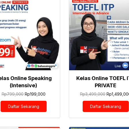
elas Online Speaking
Kelas Online TOEFL 
(Intensive)
PRIVATE
Harga
Harga
Harga
Rp
799,000
Rp
199,000
Rp
3,499,000
Rp
1,499,00
aslinya
saat
aslinya
adalah:
ini
adalah:
Daftar Sekarang
Daftar Sekarang
Rp799,000.
adalah:
Rp3,499,00
Rp199,000.