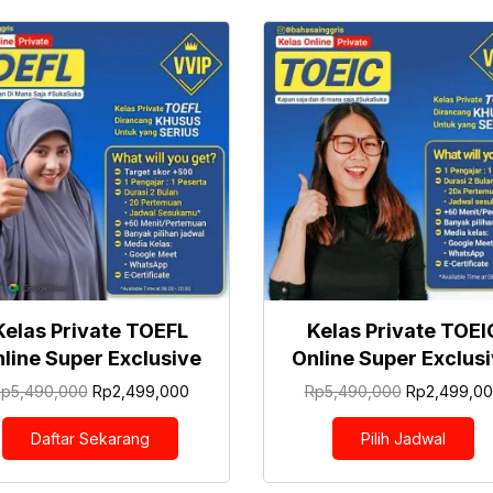
Kelas Private TOEFL
Kelas Private TOEI
line Super Exclusive
Online Super Exclus
Harga
Harga
Harga
Rp
5,490,000
Rp
2,499,000
Rp
5,490,000
Rp
2,499,0
aslinya
saat
aslinya
adalah:
ini
adalah:
Daftar Sekarang
Pilih Jadwal
Rp5,490,000.
adalah:
Rp5,490,00
Rp2,499,000.