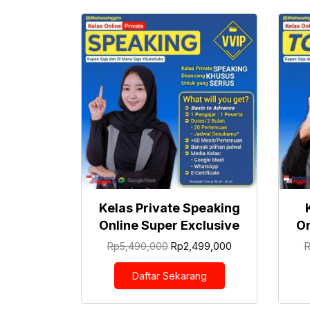
Kelas Private Speaking
Online Super Exclusive
On
Harga
Harga
Rp
5,490,000
Rp
2,499,000
aslinya
saat
adalah:
ini
Daftar Sekarang
Rp5,490,000.
adalah:
Rp2,499,000.