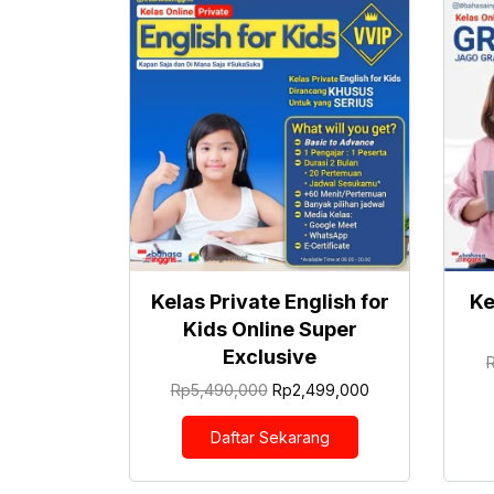
Kelas Private English for
Ke
Kids Online Super
Exclusive
Harga
Harga
Rp
5,490,000
Rp
2,499,000
aslinya
saat
adalah:
ini
Daftar Sekarang
Rp5,490,000.
adalah:
Rp2,499,000.