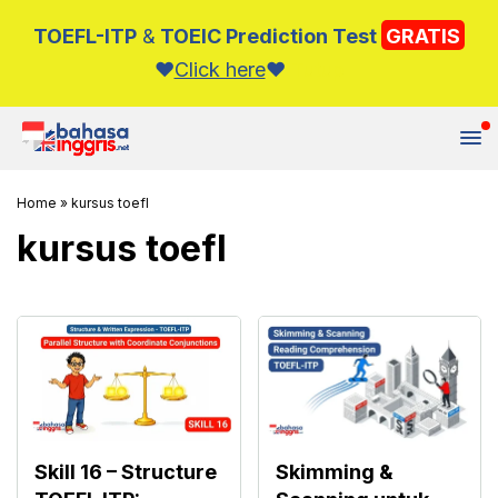
TOEFL-ITP
&
TOEIC Prediction Test
GRATIS
❤️️
Click here
❤️️
Tutup
Home
»
kursus toefl
kursus toefl
Skill 16 – Structure
Skimming &