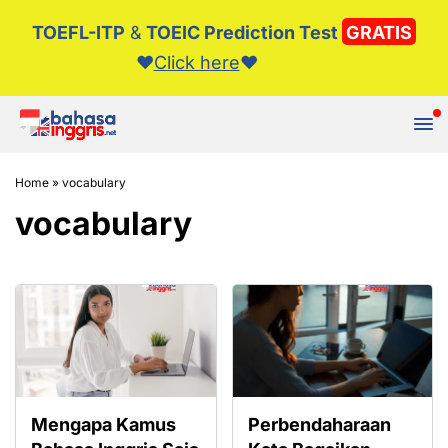
TOEFL-ITP
&
TOEIC Prediction Test
GRATIS
❤️️
Click here
❤️️
Tutup
Home
»
vocabulary
vocabulary
Mengapa Kamus
Perbendaharaan