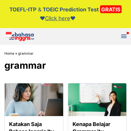
TOEFL-ITP
&
TOEIC Prediction Test
GRATIS
❤️️
Click here
❤️️
Tutup
Home
»
grammar
grammar
Katakan Saja
Kenapa Belajar