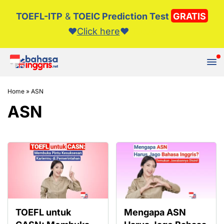
TOEFL-ITP
&
TOEIC Prediction Test
GRATIS
❤️️
Click here
❤️️
Tutup
Home
»
ASN
ASN
TOEFL untuk
Mengapa ASN