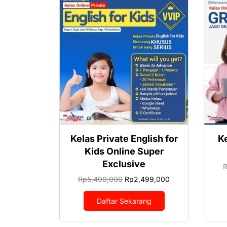
Kelas Private English for
K
Kids Online Super
Exclusive
Harga
Harga
Rp
5,490,000
Rp
2,499,000
aslinya
saat
adalah:
ini
Daftar Sekarang
Rp5,490,000.
adalah:
Rp2,499,000.