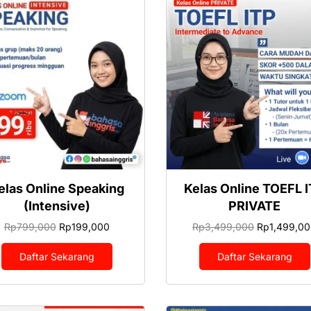
elas Online Speaking
Kelas Online TOEFL 
(Intensive)
PRIVATE
Harga
Harga
Harga
Rp
799,000
Rp
199,000
Rp
3,499,000
Rp
1,499,0
aslinya
saat
aslinya
adalah:
ini
adalah:
Daftar Sekarang
Daftar Sekarang
Rp799,000.
adalah:
Rp3,499,00
Rp199,000.