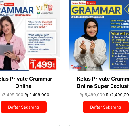
elas Private Grammar
Kelas Private Gramm
Online
Online Super Exclus
Harga
Harga
Harga
Rp
3,499,000
Rp
1,499,000
Rp
5,490,000
Rp
2,499,0
aslinya
saat
aslinya
adalah:
ini
adalah:
Daftar Sekarang
Daftar Sekarang
Rp3,499,000.
adalah:
Rp5,490,00
Rp1,499,000.