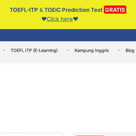
TOEFL-ITP
&
TOEIC Prediction Test
GRATIS
❤️️
Click here
❤️️
Tutup
TOEFL ITP (E-Learning)
Kampung Inggris
Blog