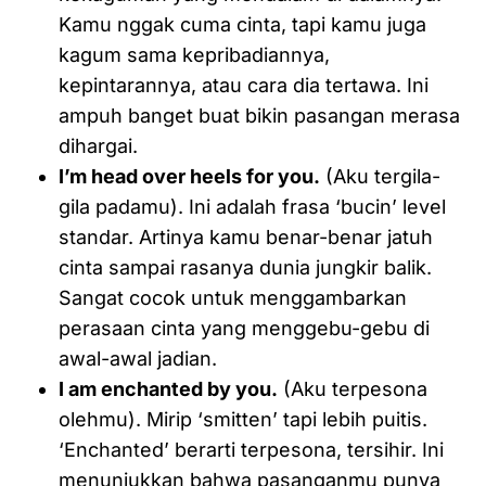
Kamu nggak cuma cinta, tapi kamu juga
kagum sama kepribadiannya,
kepintarannya, atau cara dia tertawa. Ini
ampuh banget buat bikin pasangan merasa
dihargai.
I’m head over heels for you.
(Aku tergila-
gila padamu). Ini adalah frasa ‘bucin’ level
standar. Artinya kamu benar-benar jatuh
cinta sampai rasanya dunia jungkir balik.
Sangat cocok untuk menggambarkan
perasaan cinta yang menggebu-gebu di
awal-awal jadian.
I am enchanted by you.
(Aku terpesona
olehmu). Mirip ‘smitten’ tapi lebih puitis.
‘Enchanted’ berarti terpesona, tersihir. Ini
menunjukkan bahwa pasanganmu punya