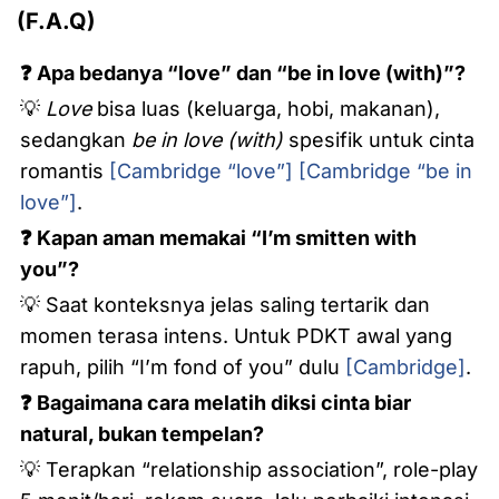
(F.A.Q)
❓ Apa bedanya “love” dan “be in love (with)”?
💡
Love
bisa luas (keluarga, hobi, makanan),
sedangkan
be in love (with)
spesifik untuk cinta
romantis
[Cambridge “love”]
[Cambridge “be in
love”]
.
❓ Kapan aman memakai “I’m smitten with
you”?
💡 Saat konteksnya jelas saling tertarik dan
momen terasa intens. Untuk PDKT awal yang
rapuh, pilih “I’m fond of you” dulu
[Cambridge]
.
❓ Bagaimana cara melatih diksi cinta biar
natural, bukan tempelan?
💡 Terapkan “relationship association”, role-play