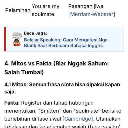
You are my
Pasangan jiwa
Pelaminan
soulmate
[Merriam-Webster]
Baca Juga:
Belajar Speaking: Cara Mengatasi Nge-
Blank Saat Berbicara Bahasa Inggris
4. Mitos vs Fakta (Biar Nggak Saltum:
Salah Tumbal)
4.1 Mitos: Semua frasa cinta bisa dipakai kapan
saja.
Fakta:
Register dan tahap hubungan
menentukan. “Smitten” dan “soulmate” berisiko
berlebihan di fase awal
[Cambridge]
. Utamakan
kejelasan dan keselamatan wajah (face-saving)