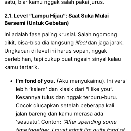
satu, biar kamu nggak salah pakai jurus.
2.1. Level “Lampu Hijau”: Saat Suka Mulai
Bersemi (Untuk Gebetan)
Ini adalah fase paling krusial. Salah ngomong
dikit, bisa-bisa dia langsung
ilfeel
dan jaga jarak.
Ungkapan di level ini harus sopan, nggak
berlebihan, tapi cukup buat ngasih sinyal kalau
kamu tertarik.
I’m fond of you.
(Aku menyukaimu). Ini versi
lebih ‘kalem’ dan klasik dari “I like you”.
Kesannya tulus dan nggak terburu-buru.
Cocok diucapkan setelah beberapa kali
jalan bareng dan kamu merasa ada
‘sesuatu’. Contoh:
“After spending some
time together, I must admit I’m quite fond of