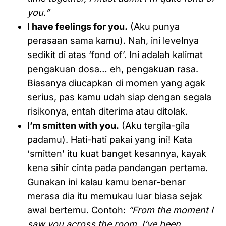
you.”
I have feelings for you.
(Aku punya
perasaan sama kamu). Nah, ini levelnya
sedikit di atas ‘fond of’. Ini adalah kalimat
pengakuan dosa… eh, pengakuan rasa.
Biasanya diucapkan di momen yang agak
serius, pas kamu udah siap dengan segala
risikonya, entah diterima atau ditolak.
I’m smitten with you.
(Aku tergila-gila
padamu). Hati-hati pakai yang ini! Kata
‘smitten’ itu kuat banget kesannya, kayak
kena sihir cinta pada pandangan pertama.
Gunakan ini kalau kamu benar-benar
merasa dia itu memukau luar biasa sejak
awal bertemu. Contoh:
“From the moment I
saw you across the room, I’ve been