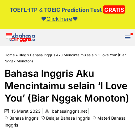
TOEFL-ITP
&
TOEIC Prediction Test
GRATIS
❤️️
Click here
❤️️
Tutup
Home
»
Blog
»
Bahasa Inggris Aku Mencintaimu selain ‘I Love You’ (Biar
Nggak Monoton)
Bahasa Inggris Aku
Mencintaimu selain ‘I Love
You’ (Biar Nggak Monoton)
15 Maret 2023
bahasainggris.net
Bahasa Inggris
Belajar Bahasa Inggris
Materi Bahasa
Inggris