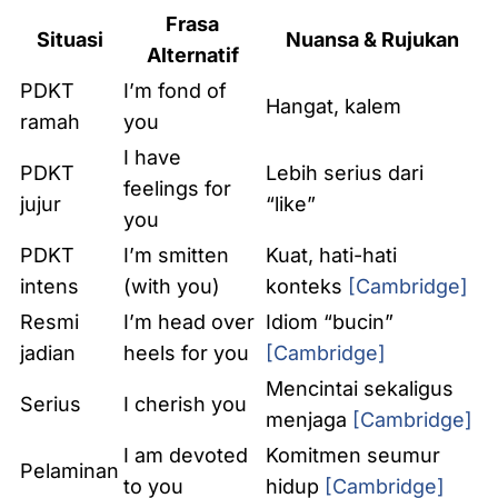
Frasa
Situasi
Nuansa & Rujukan
Alternatif
PDKT
I’m fond of
Hangat, kalem
ramah
you
I have
PDKT
Lebih serius dari
feelings for
jujur
“like”
you
PDKT
I’m smitten
Kuat, hati-hati
intens
(with you)
konteks
[Cambridge]
Resmi
I’m head over
Idiom “bucin”
jadian
heels for you
[Cambridge]
Mencintai sekaligus
Serius
I cherish you
menjaga
[Cambridge]
I am devoted
Komitmen seumur
Pelaminan
to you
hidup
[Cambridge]